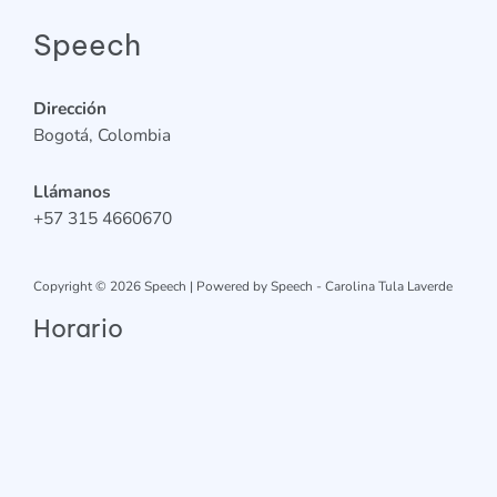
Speech
Dirección
Bogotá, Colombia
Llámanos
+57 315 4660670
Copyright © 2026 Speech | Powered by Speech - Carolina Tula Laverde
Horario
Lunes a Jueves: 7:00am – 5:00pm
Viernes: 7:00am – 3:00pm
Sábados, Domingo y Festivos: Cerrado