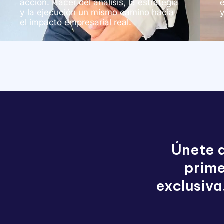
acción. Hacer del análisis, la estrategia
y la ejecución un mismo camino hacia
el impacto empresarial real.
Únete a
prime
exclusiva