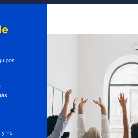
de
equipos
.
más
s
 y no