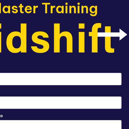
aster Training
co