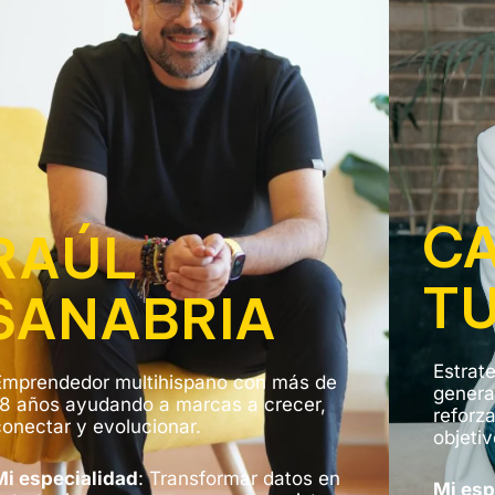
C
RAÚL
T
SANABRIA
Estrat
Emprendedor multihispano con más de
generar
18 años ayudando a marcas a crecer,
reforza
conectar y evolucionar.
objetiv
Mi especialidad
:
Transformar datos en
Mi esp