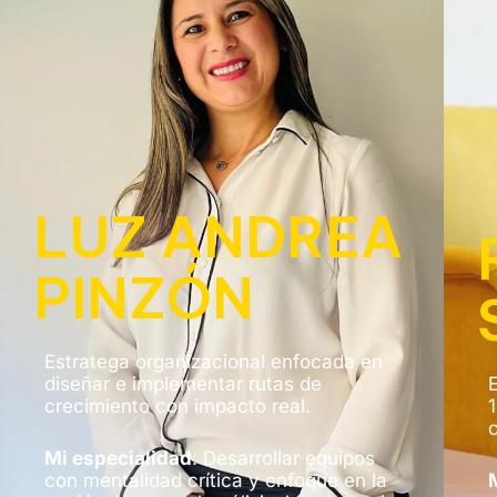
LUZ ANDREA
PINZÓN
Estratega organizacional enfocada en
diseñar e implementar rutas de
crecimiento con impacto real.
Mi especialidad
:
Desarrollar equipos
con mentalidad crítica y enfoque en la