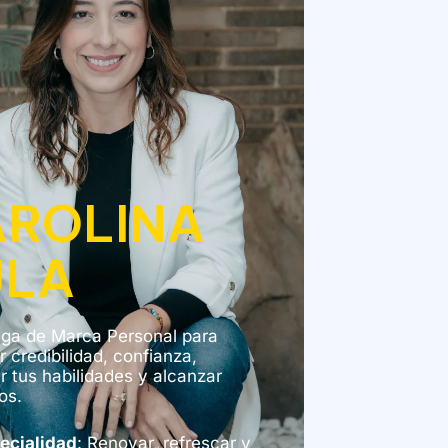
AROLINA
ULA
ega de Marca Personal para
 credibilidad, confianza,
r tus habilidades y alcanzar
os.
ecialidad
:
Renovar, refrescar y